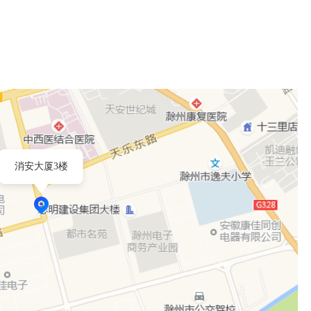
消安大厦3楼