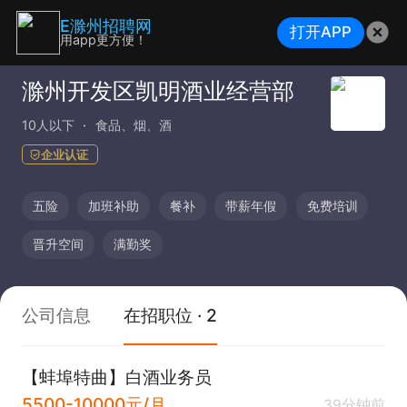
E滁州招聘网
打开APP
用app更方便！
滁州开发区凯明酒业经营部
10人以下
食品、烟、酒
企业认证
五险
加班补助
餐补
带薪年假
免费培训
晋升空间
满勤奖
公司信息
在招职位 · 2
【蚌埠特曲】白酒业务员
5500-10000元/月
39分钟前