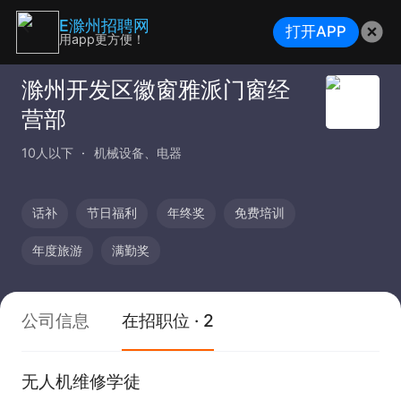
E滁州招聘网
打开APP
用app更方便！
滁州开发区徽窗雅派门窗经
营部
10人以下
机械设备、电器
话补
节日福利
年终奖
免费培训
年度旅游
满勤奖
公司信息
在招职位 · 2
无人机维修学徒