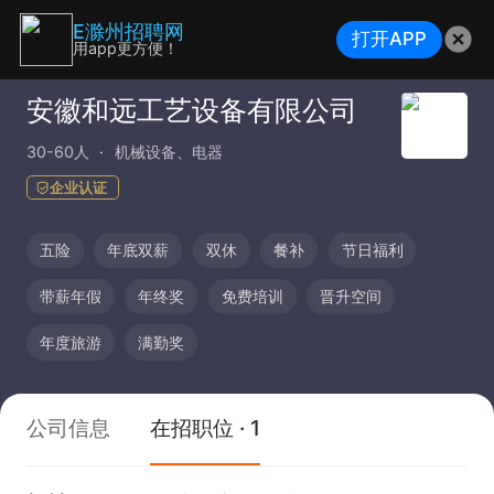
E滁州招聘网
打开APP
用app更方便！
安徽和远工艺设备有限公司
30-60人
机械设备、电器
企业认证
五险
年底双薪
双休
餐补
节日福利
带薪年假
年终奖
免费培训
晋升空间
年度旅游
满勤奖
公司信息
在招职位 · 1